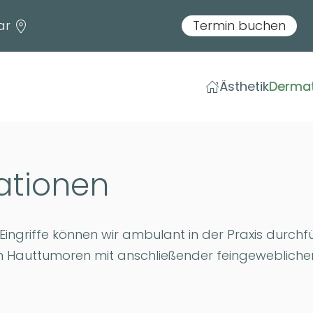
lar
Termin buchen
Ästhetik
Dermat
ationen
Eingriffe können wir ambulant in der Praxis durchf
en Hauttumoren mit anschließender feingeweblic