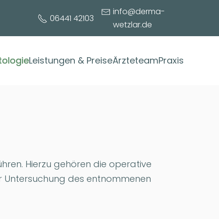
info@derma-
06441 42103
wetzlar.de
ologie
Leistungen & Preise
Ärzteteam
Praxis
ühren. Hierzu gehören die operative
her Untersuchung des entnommenen