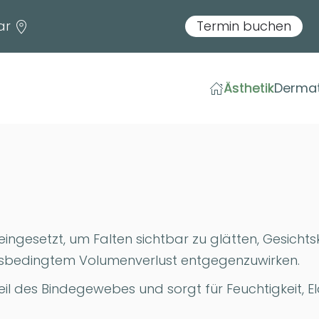
lar
Termin buchen
Ästhetik
Dermat
eingesetzt, um Falten sichtbar zu glätten, Gesicht
rsbedingtem Volumenverlust entgegenzuwirken.
eil des Bindegewebes und sorgt für Feuchtigkeit, E