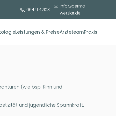
info@derma-
06441 42103
wetzlar.de
ologie
Leistungen & Preise
Ärzteteam
Praxis
skonturen (wie bsp. Kinn und
lastizität und jugendliche Spannkraft.